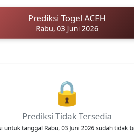
Prediksi Togel ACEH
Rabu, 03 Juni 2026
🔒
Prediksi Tidak Tersedia
i untuk tanggal Rabu, 03 Juni 2026 sudah tidak t