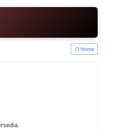
Home
ersedia.