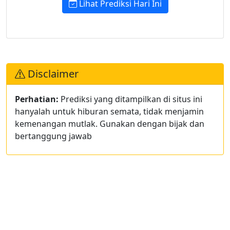
Lihat Prediksi Hari Ini
Disclaimer
Perhatian:
Prediksi yang ditampilkan di situs ini
hanyalah untuk hiburan semata, tidak menjamin
kemenangan mutlak. Gunakan dengan bijak dan
bertanggung jawab