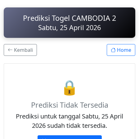
Prediksi Togel CAMBODIA 2
Sabtu, 25 April 2026
Kembali
Home
🔒
Prediksi Tidak Tersedia
Prediksi untuk tanggal Sabtu, 25 April
2026 sudah tidak tersedia.