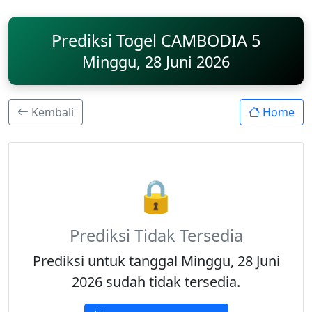
Prediksi Togel CAMBODIA 5
Minggu, 28 Juni 2026
Kembali
Home
🔒
Prediksi Tidak Tersedia
Prediksi untuk tanggal Minggu, 28 Juni
2026 sudah tidak tersedia.