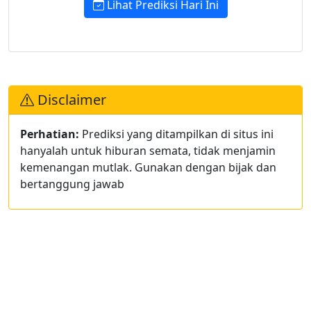
Lihat Prediksi Hari Ini
Disclaimer
Perhatian:
Prediksi yang ditampilkan di situs ini
hanyalah untuk hiburan semata, tidak menjamin
kemenangan mutlak. Gunakan dengan bijak dan
bertanggung jawab