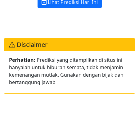
Lihat Prediksi Hari Ini
Disclaimer
Perhatian:
Prediksi yang ditampilkan di situs ini
hanyalah untuk hiburan semata, tidak menjamin
kemenangan mutlak. Gunakan dengan bijak dan
bertanggung jawab