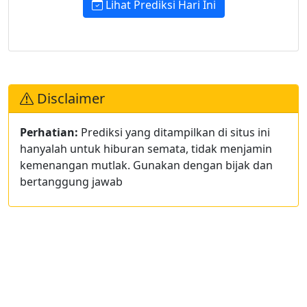
Lihat Prediksi Hari Ini
Disclaimer
Perhatian:
Prediksi yang ditampilkan di situs ini
hanyalah untuk hiburan semata, tidak menjamin
kemenangan mutlak. Gunakan dengan bijak dan
bertanggung jawab