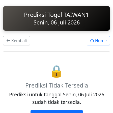
Prediksi Togel TAIWAN1
Senin, 06 Juli 2026
Kembali
Home
🔒
Prediksi Tidak Tersedia
Prediksi untuk tanggal Senin, 06 Juli 2026
sudah tidak tersedia.