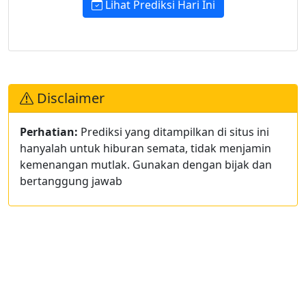
Lihat Prediksi Hari Ini
Disclaimer
Perhatian:
Prediksi yang ditampilkan di situs ini
hanyalah untuk hiburan semata, tidak menjamin
kemenangan mutlak. Gunakan dengan bijak dan
bertanggung jawab