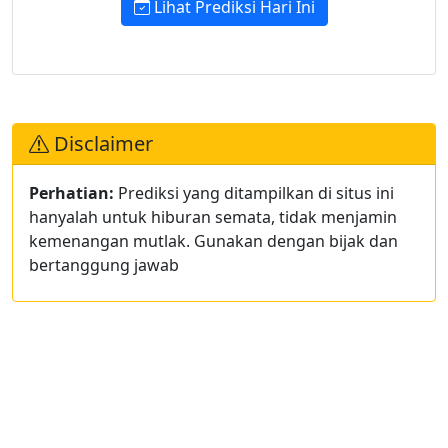
Lihat Prediksi Hari Ini
Disclaimer
Perhatian:
Prediksi yang ditampilkan di situs ini
hanyalah untuk hiburan semata, tidak menjamin
kemenangan mutlak. Gunakan dengan bijak dan
bertanggung jawab