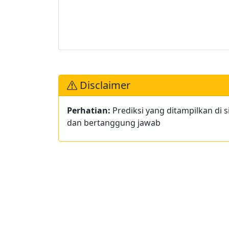
Disclaimer
Perhatian:
Prediksi yang ditampilkan di 
dan bertanggung jawab