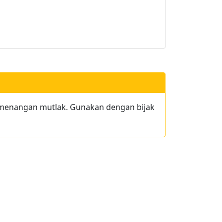
kemenangan mutlak. Gunakan dengan bijak