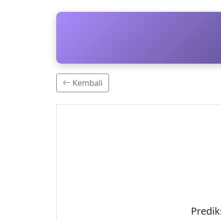
Kembali
Predik