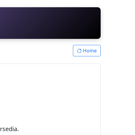
Home
rsedia.