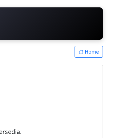
Home
ersedia.