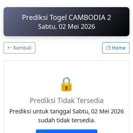
Prediksi Togel CAMBODIA 2
Sabtu, 02 Mei 2026
Kembali
Home
🔒
Prediksi Tidak Tersedia
Prediksi untuk tanggal Sabtu, 02 Mei 2026
sudah tidak tersedia.